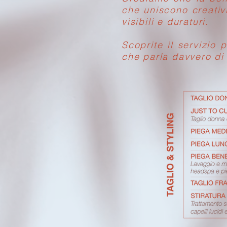
che uniscono creativi
visibili e duraturi.
Scoprite il servizio 
che parla davvero di 